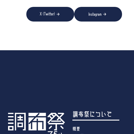
→
→
X (Twitter)
Instagram
調布祭について
概要