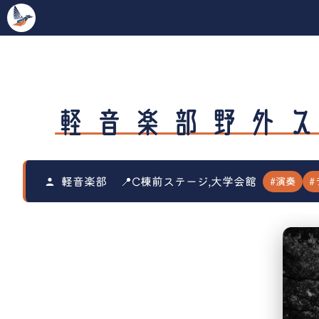
軽音楽部野外
軽音楽部
📍C棟前ステージ,大学会館
#演奏
#