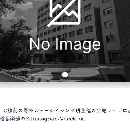
、C棟前の野外ステージとシンセ研主催の会館ライブに
部のX,Instagram:@ueck_on