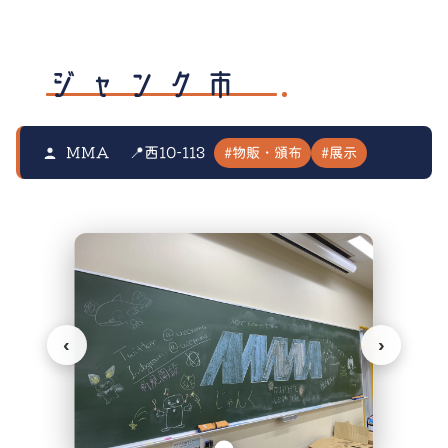
ジャンク市
#物販・頒布
#展示
MMA
📍西10-113
‹
›