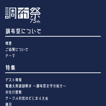
調布祭について
概要
ご協賛について
テーマ
特集
ゲスト情報
電通大周遊謎解き ～調布祭を守り抜け～
お化け屋敷
サークル対抗のどじまん大会
縁日