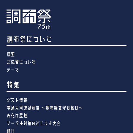
調布祭について
概要
ご協賛について
テーマ
特集
ゲスト情報
電通大周遊謎解き ～調布祭を守り抜け～
お化け屋敷
サークル対抗のどじまん大会
縁日