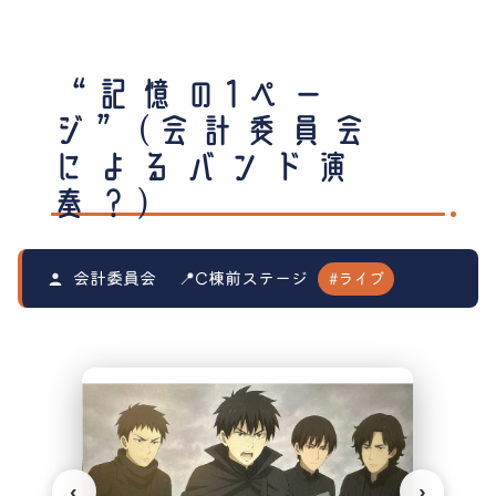
“記憶の1ペー
ジ”(会計委員会
によるバンド演
奏？)
#ライブ
会計委員会
📍C棟前ステージ
‹
›