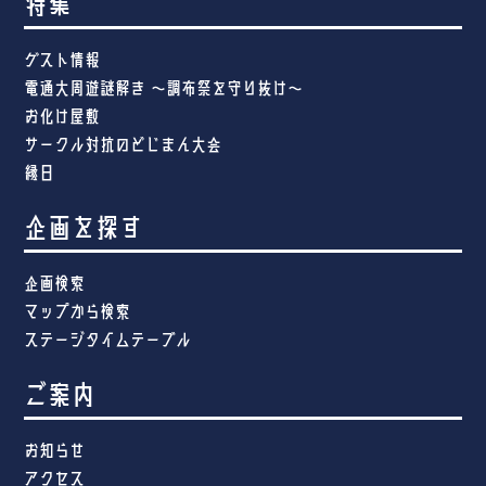
特集
ゲスト情報
電通大周遊謎解き ～調布祭を守り抜け～
お化け屋敷
サークル対抗のどじまん大会
縁日
企画を探す
企画検索
マップから検索
ステージタイムテーブル
ご案内
お知らせ
アクセス