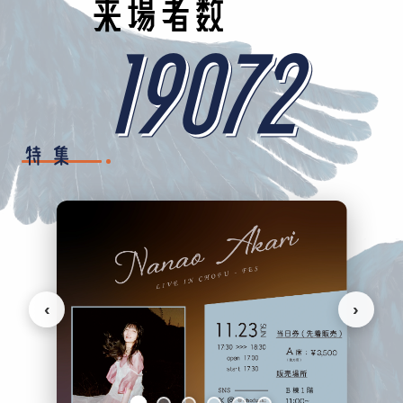
来場者数
19072
特集
‹
›