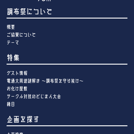
調布祭について
概要
ご協賛について
テーマ
特集
ゲスト情報
電通大周遊謎解き ～調布祭を守り抜け～
お化け屋敷
サークル対抗のどじまん大会
縁日
企画を探す