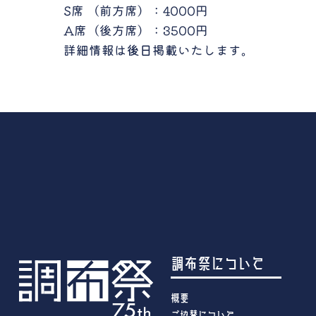
S席 （前方席）：4000円
A席（後方席）：3500円
詳細情報は
後日
掲載いたします。
調布祭について
概要
ご協賛について