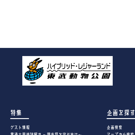
特集
企画を探
ゲスト情報
企画検索
電通大周遊謎解き ～調布祭を守り抜け～
マップから検索