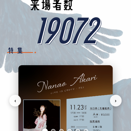
来場者数
19072
特集
‹
›